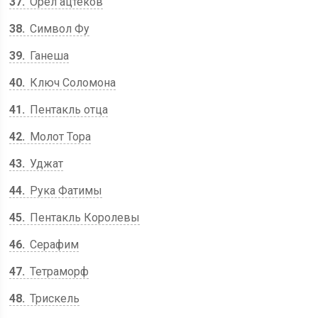
37
Орел ацтеков
38
Символ Фу
39
Ганеша
40
Ключ Соломона
41
Пентакль отца
42
Молот Тора
43
Уджат
44
Рука Фатимы
45
Пентакль Королевы
46
Серафим
47
Тетраморф
48
Трискель