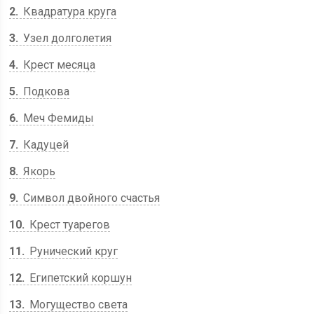
2
Квадратура круга
3
Узел долголетия
4
Крест месяца
5
Подкова
6
Меч Фемиды
7
Кадуцей
8
Якорь
9
Символ двойного счастья
10
Крест туарегов
11
Рунический круг
12
Египетский коршун
13
Могущество света