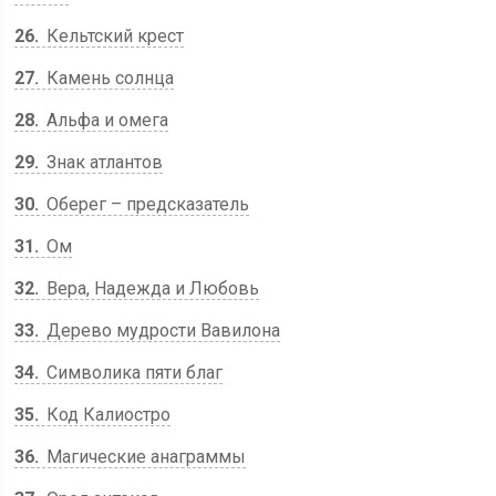
26
Кельтский крест
27
Камень солнца
28
Альфа и омега
29
Знак атлантов
30
Оберег – предсказатель
31
Ом
32
Вера, Надежда и Любовь
33
Дерево мудрости Вавилона
34
Символика пяти благ
35
Код Калиостро
36
Магические анаграммы