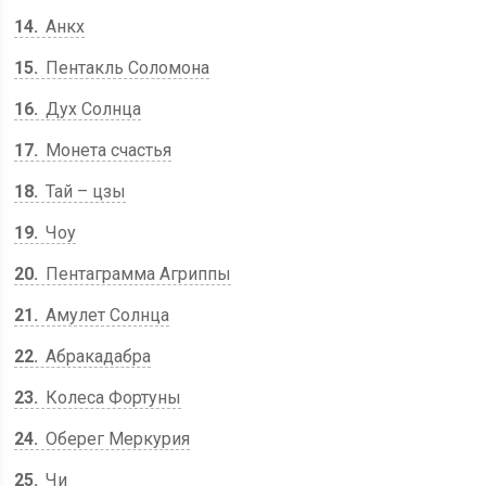
14
Анкх
15
Пентакль Соломона
16
Дух Солнца
17
Монета счастья
18
Тай – цзы
19
Чоу
20
Пентаграмма Агриппы
21
Амулет Солнца
22
Абракадабра
23
Колеса Фортуны
24
Оберег Меркурия
25
Чи