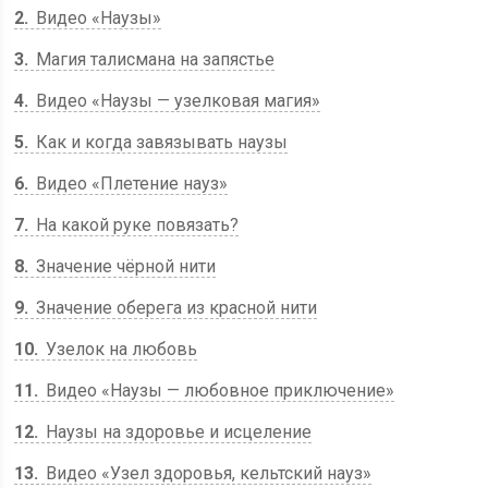
2
Видео «Наузы»
3
Магия талисмана на запястье
4
Видео «Наузы — узелковая магия»
5
Как и когда завязывать наузы
6
Видео «Плетение науз»
7
На какой руке повязать?
8
Значение чёрной нити
9
Значение оберега из красной нити
10
Узелок на любовь
11
Видео «Наузы — любовное приключение»
12
Наузы на здоровье и исцеление
13
Видео «Узел здоровья, кельтский науз»