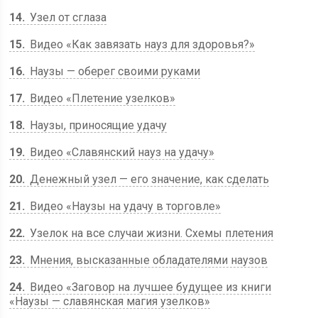
14
Узел от сглаза
15
Видео «Как завязать науз для здоровья?»
16
Наузы — оберег своими руками
17
Видео «Плетение узелков»
18
Наузы, приносящие удачу
19
Видео «Славянский науз на удачу»
20
Денежный узел — его значение, как сделать
21
Видео «Наузы на удачу в торговле»
22
Узелок на все случаи жизни. Схемы плетения
23
Мнения, высказанные обладателями наузов
24
Видео «Заговор на лучшее будущее из книги
«Наузы — славянская магия узелков»