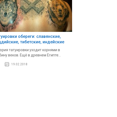
туировки обереги: славянские,
ддийские, тибетские, индейские
ория татуировки уходит корнями в
бину веков. Ещё в древнем Египте...
19.02.2018