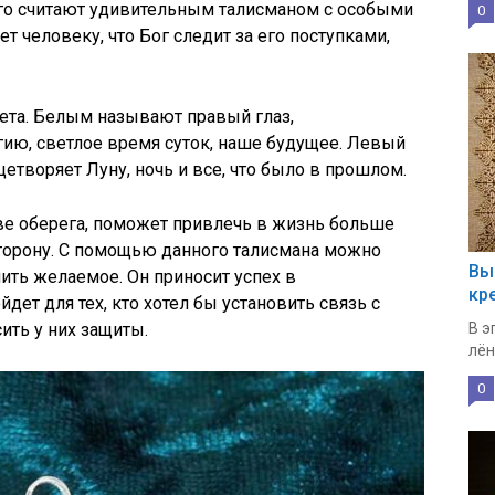
 его считают удивительным талисманом с особыми
0
 человеку, что Бог следит за его поступками,
вета. Белым называют правый глаз,
ю, светлое время суток, наше будущее. Левый
цетворяет Луну, ночь и все, что было в прошлом.
ве оберега, поможет привлечь в жизнь больше
сторону. С помощью данного талисмана можно
Вы
ить желаемое. Он приносит успех в
кр
ет для тех, кто хотел бы установить связь с
ить у них защиты.
В э
лён
0