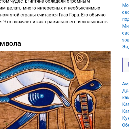
стом чудес. Египтяне обладали огромным
Мо
 им делать много интересных и необъяснимых
св
м этой страны считается Глаз Гора. Его обычно
по
. Что означает и как правильно его использовать
Ми
сво
зо
имвола
Эв
Ам
Др
ка
Ка
Ка
Ку
Об