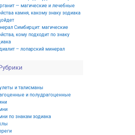
рганит — магические и лечебные
ойства камня, какому знаку зодиака
дойдет
нерал Симбирцит: магические
йства, кому подходит по знаку
диака
диалит – лопарский минерал
Рубрики
улеты и талисманы
агоценные и полудрагоценные
мни
мни
мни по знакам зодиака
клы
ереги