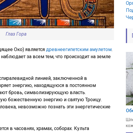
Ор
По
Че
Глаз Гора
дящее Око) является
древнеегипетским амулетом
.
наблюдает за всем тем, что происходит на земле
 спиралевидной линией, заключенной в
оряет энергию, находящуюся в постоянном
ают бровь, символизирующую власть.
мую божественную энергию и святую Троицу.
ловека, невозможно познать эти энергетические
Об
Шле
кож
тся в часовнях, храмах, соборах. Культа