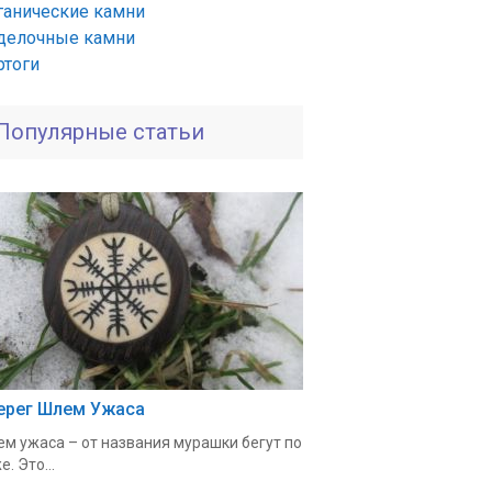
ганические камни
делочные камни
ртоги
Популярные статьи
ерег Шлем Ужаса
м ужаса – от названия мурашки бегут по
е. Это...