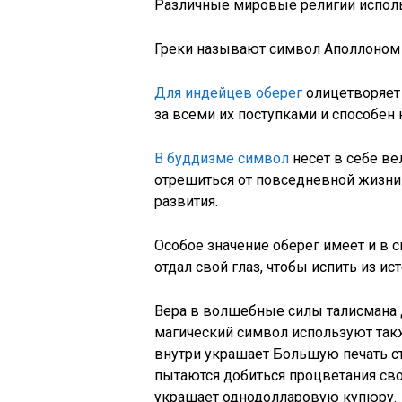
Различные мировые религии исполь
Греки называют символ Аполлоном 
Для индейцев оберег
олицетворяет 
за всеми их поступками и способен 
В буддизме символ
несет в себе ве
отрешиться от повседневной жизни 
развития.
Особое значение оберег имеет и в 
отдал свой глаз, чтобы испить из ис
Вера в волшебные силы талисмана 
магический символ используют так
внутри украшает Большую печать с
пытаются добиться процветания сво
украшает однодолларовую купюру.