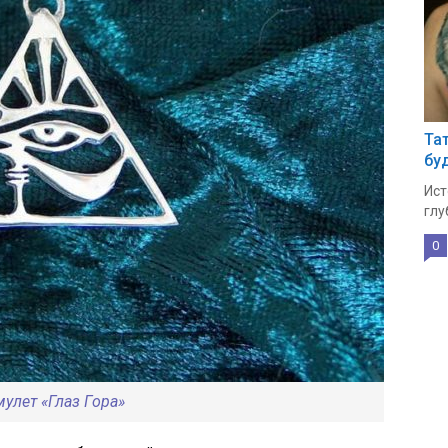
Та
бу
Ист
глу
0
улет «Глаз Гора»