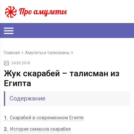
Главная
Амулеты и талисманы
24.05.2018
Жук скарабей – талисман из
Египта
Содержание
1
Скарабей в современном Египте
2
История символа скарабея