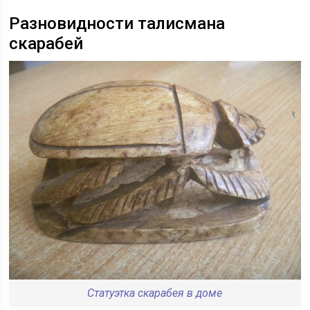
Разновидности талисмана
скарабей
Статуэтка скарабея в доме