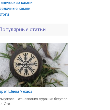
ганические камни
делочные камни
ртоги
Популярные статьи
ерег Шлем Ужаса
м ужаса – от названия мурашки бегут по
е. Это...