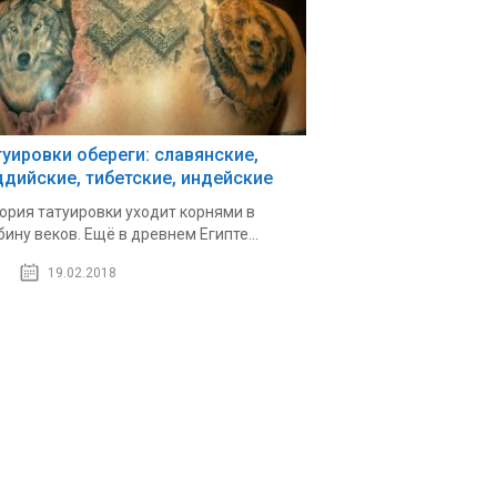
туировки обереги: славянские,
ддийские, тибетские, индейские
ория татуировки уходит корнями в
бину веков. Ещё в древнем Египте...
19.02.2018