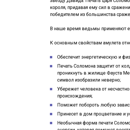
звезду Давида. Печать царя Солом
короля, придавая ему сил в сражен
победителем из большинства сражен
В наше время ведьмы применяют его
К основным свойствам амулета отно
Обеспечит энергетическую и фи
Печать Соломона защитит от колд
проникнуть в жилище Фауста М
символ изобразили неверно;
Убережет человека от несчастно
происхождения;
Поможет побороть любую завис
Принесет в дом процветание и у
Необычная форма печати Соломо
энергии, которая поможет восст