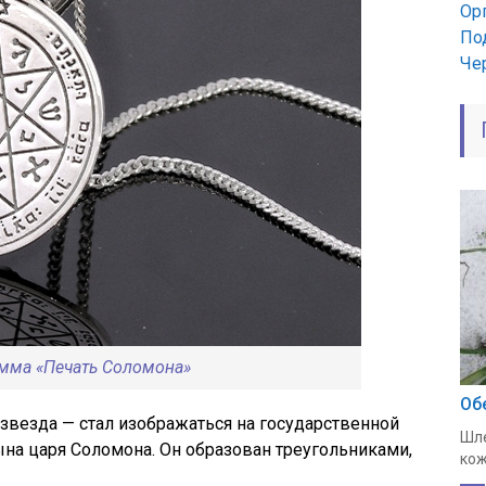
Ор
По
Че
мма «Печать Соломона»
Об
звезда — стал изображаться на государственной
Шле
ына царя Соломона. Он образован треугольниками,
кож