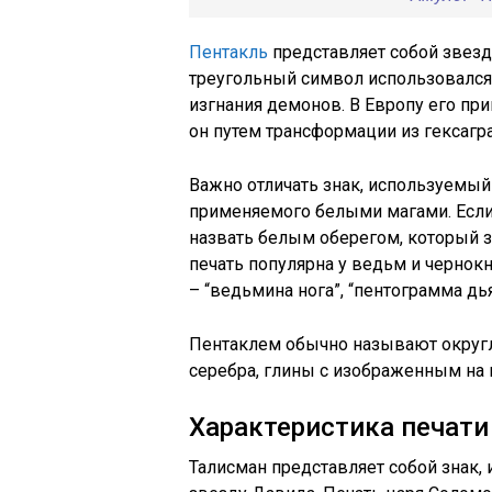
Пентакль
представляет собой звезд
треугольный символ использовался
изгнания демонов. В Европу его при
он путем трансформации из гексаг
Важно отличать знак, используемый 
применяемого белыми магами. Если
назвать белым оберегом, который з
печать популярна у ведьм и чернокн
– “ведьмина нога”, “пентограмма дь
Пентаклем обычно называют округл
серебра, глины с изображенным на
Характеристика печат
Талисман представляет собой знак