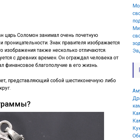
Мо
св
по
Ми
ан царь Соломон занимал очень почетную
сво
и проницательности. Знак правителя изображается
зо
го изображения также несколько отличаются.
Эв
ется с древних времен. Он ограждал человека от
ал финансовое благополучие в его жизнь.
лет, представляющий собой шестиконечную либо
круг.
Ам
Др
аграммы?
ка
Ка
Ка
Ку
Об