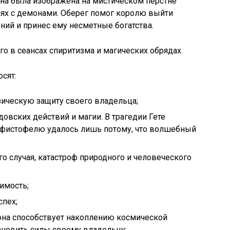
она была изображена на мистическом перстне
иях с демонами. Оберег помог королю выйти
ий и принес ему несметные богатства.
 в сеансах спиритизма и магических обрядах.
сят:
зическую защиту своего владельца;
овских действий и магии. В трагедии Гете
ефистофелю удалось лишь потому, что волшебный
го случая, катастроф природного и человеческого
имость;
спех;
на способствует накоплению космической
ановить силы своему владельцу;