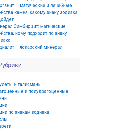
рганит — магические и лечебные
ойства камня, какому знаку зодиака
дойдет
нерал Симбирцит: магические
йства, кому подходит по знаку
диака
диалит – лопарский минерал
Рубрики
улеты и талисманы
агоценные и полудрагоценные
мни
мни
мни по знакам зодиака
клы
ереги