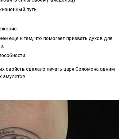
изненный путь;
важение;
нен еще и тем, что помогает призвать духов для
в;
пособности.
х свойств сделало печать царя Соломона одним
х амулетов