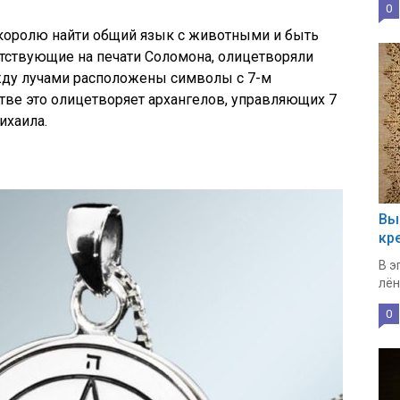
0
королю найти общий язык с животными и быть
тствующие на печати Соломона, олицетворяли
жду лучами расположены символы с 7-м
тве это олицетворяет архангелов, управляющих 7
ихаила.
Вы
кр
В э
лён
0