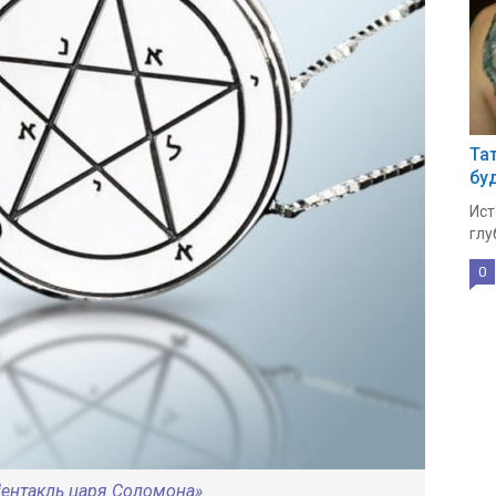
Та
бу
Ист
глу
0
Пентакль царя Соломона»