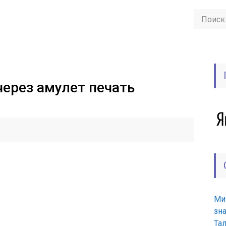
через амулет печать
Ми
зн
Та