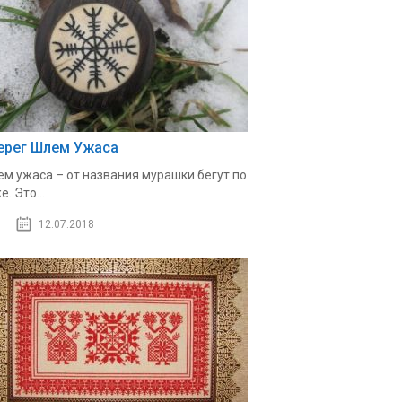
ерег Шлем Ужаса
м ужаса – от названия мурашки бегут по
е. Это...
12.07.2018