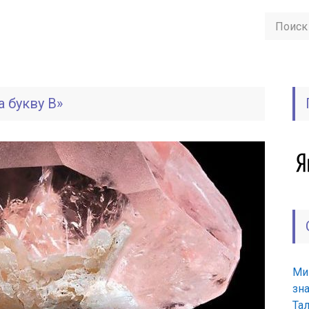
 букву В»
Ми
зн
Та