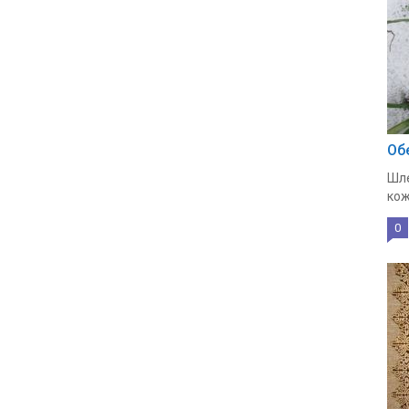
Об
Шле
кож
0