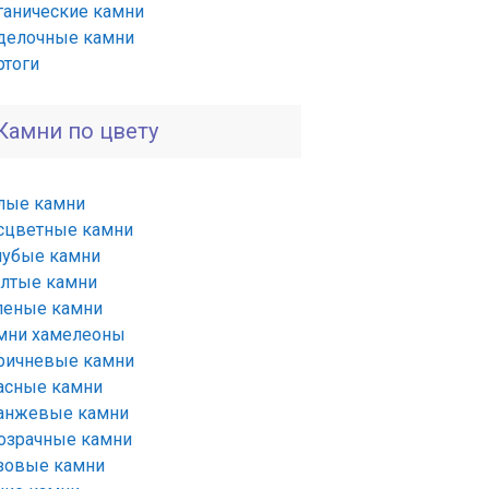
ганические камни
делочные камни
ртоги
Камни по цвету
лые камни
сцветные камни
лубые камни
лтые камни
леные камни
мни хамелеоны
ричневые камни
асные камни
анжевые камни
озрачные камни
зовые камни