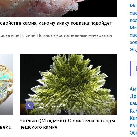
Мо
св
по
свойства камня, какому знаку зодиака подойдет
Ми
сво
писал ещё Плиний. Но как самостоятельный минерал он
.
зо
Эв
Ам
Др
ка
0
04.06.2019
Ка
Ка
Влтавин (Молдавит). Свойства и легенды
Ку
овека
чешского камня
Об