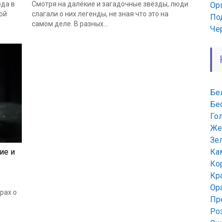
ода в
Смотря на далёкие и загадочные звёзды, люди
Ор
ой
слагали о них легенды, не зная что это на
По
самом деле. В разных...
Че
Бе
Бе
Го
Же
Зе
ие и
Ка
Ко
Кр
Ор
рах о
Пр
Ро