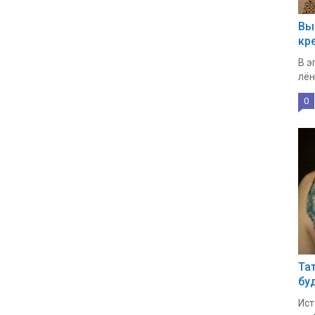
Вы
кр
В э
лён
0
Та
бу
Ист