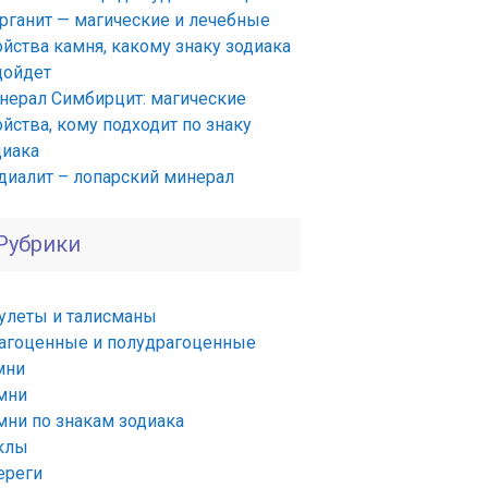
рганит — магические и лечебные
ойства камня, какому знаку зодиака
дойдет
нерал Симбирцит: магические
йства, кому подходит по знаку
диака
диалит – лопарский минерал
Рубрики
улеты и талисманы
агоценные и полудрагоценные
мни
мни
мни по знакам зодиака
клы
ереги