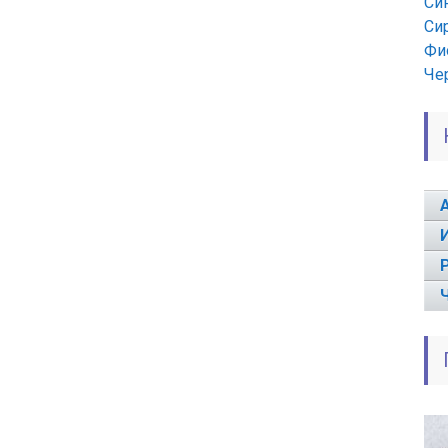
Си
Си
Фи
Че