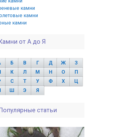
ние камни
реневые камни
олетовые камни
рные камни
Камни от А до Я
А
Б
В
Г
Д
Ж
З
И
К
Л
М
Н
О
П
Р
С
Т
У
Ф
Х
Ц
Ч
Ш
Э
Я
Популярные статьи