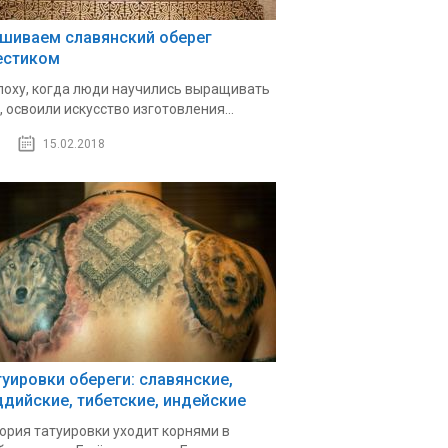
шиваем славянский оберег
естиком
поху, когда люди научились выращивать
, освоили искусство изготовления...
15.02.2018
туировки обереги: славянские,
ддийские, тибетские, индейские
ория татуировки уходит корнями в