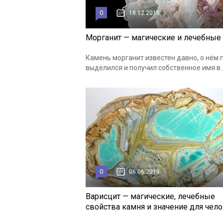
0
18.12.2019
Морганит — магические и лечебные 
Камень морганит известен давно, о нём 
выделился и получил собственное имя в..
0
06.06.2019
Варисцит — магические, лечебные
свойства камня и значение для чел