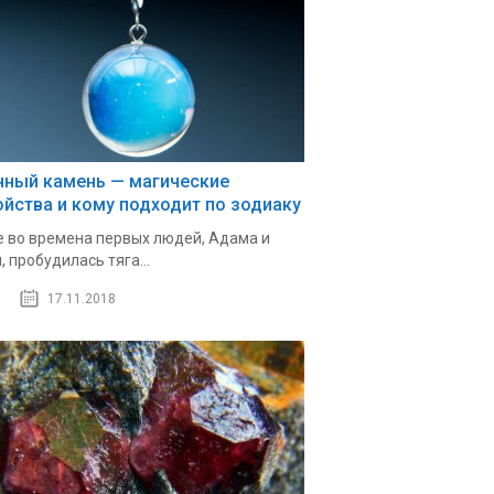
нный камень — магические
ойства и кому подходит по зодиаку
 во времена первых людей, Адама и
, пробудилась тяга...
17.11.2018