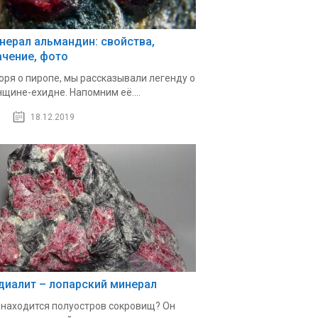
нерал альмандин: свойства,
ачение, фото
оря о пиропе, мы рассказывали легенду о
щине-ехидне. Напомним её....
18.12.2019
диалит – лопарский минерал
 находится полуостров сокровищ? Он