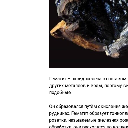
Гематит – оксид железа с составом
других металлов и воды, поэтому в
подобные.
Он образовался путём окисления же
рудниках. Гематит образует тонкоп
розетки, называемые железная роза
обработки, они расходятся по колл