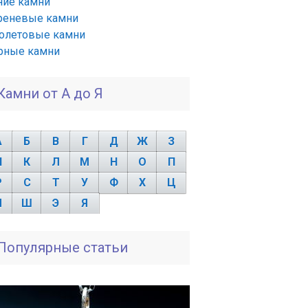
ние камни
реневые камни
олетовые камни
рные камни
Камни от А до Я
А
Б
В
Г
Д
Ж
З
И
К
Л
М
Н
О
П
Р
С
Т
У
Ф
Х
Ц
Ч
Ш
Э
Я
Популярные статьи