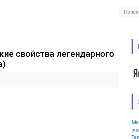
кие свойства легендарного
а)
Ми
зн
Та