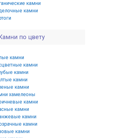
ганические камни
делочные камни
ртоги
Камни по цвету
лые камни
сцветные камни
лубые камни
лтые камни
леные камни
мни хамелеоны
ричневые камни
асные камни
анжевые камни
озрачные камни
зовые камни