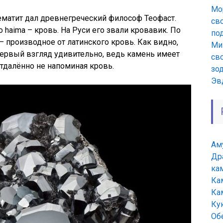
Мо
гематит дал древнегреческий философ Теофаст.
св
haima – кровь. На Руси его звали кровавик. По
по
– производное от латинского кровь. Как видно,
Ми
 первый взгляд удивительно, ведь камень имеет
сво
отдалённо не напоминая кровь.
зо
Эв
Ам
Др
ка
Ка
Ка
Ку
Об