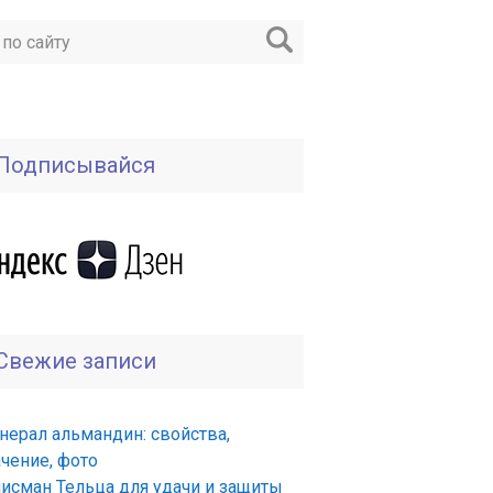
Подписывайся
Свежие записи
нерал альмандин: свойства,
ачение, фото
лисман Тельца для удачи и защиты