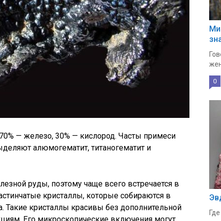
Ми
зн
Гов
жен
0
 70% — железо, 30% — кислород. Часты примеси
ыделяют алюмогематит, титаногематит и
лезной руды, поэтому чаще всего встречается в
ластинчатые кристаллы, которые собираются в
Эв
. Такие кристаллы красивы без дополнительной
Где
екциям. Его микроскопические включения могут