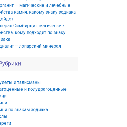
рганит — магические и лечебные
ойства камня, какому знаку зодиака
дойдет
нерал Симбирцит: магические
йства, кому подходит по знаку
диака
диалит – лопарский минерал
Рубрики
улеты и талисманы
агоценные и полудрагоценные
мни
мни
мни по знакам зодиака
клы
ереги