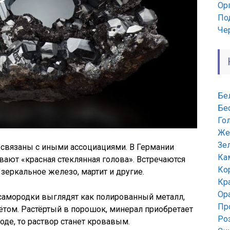
Ор
По
Че
Бе
Бе
Го
Же
Зе
 связаны с иными ассоциациями. В Германии
Ка
ают «красная стеклянная голова». Встречаются
Ко
 зеркальное железо, мартит и другие.
Кр
Ор
 самородки выглядят как полированный металл,
Пр
ом. Растёртый в порошок, минерал приобретает
Ро
воде, то раствор станет кровавым.