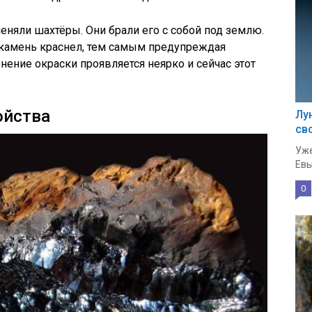
еняли шахтёры. Они брали его с собой под землю.
о камень краснел, тем самым предупреждая
нение окраски проявляется неярко и сейчас этот
ойства
Лу
св
Уже
Евы
0