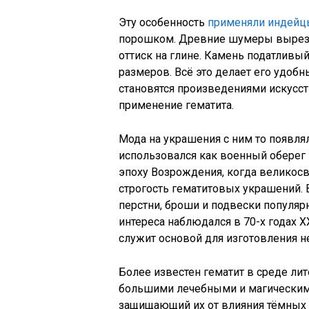
Эту особенность
применяли индейц
порошком. Древние шумеры вырезал
оттиск на глине. Камень податливы
размеров. Всё это делает его удоб
становятся произведениями искусст
применение гематита.
Мода на украшения с ним то появлял
использовался как военный оберег 
эпоху Возрождения, когда великос
строгость гематитовых украшений. 
перстни, броши и подвески популя
интереса наблюдался в 70-х годах X
служит основой для изготовления н
Более известен гематит в среде лит
большими лечебными и магическими
защищающий их от влияния тёмных с