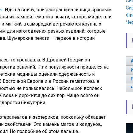
Си
Си
ы
. Идя на войну, они раскрашивали лица красным
Фи
и из камней гематита печати, которыми делали
Че
й и мягкий, а самородки встречаются крупных
ным для изготовления резных изделий, которые
ва. Шумерские печати — первое в истории
ась, то пропадала. В Древней Греции он
против ранений. Пик популярности пришёлся на
ветские модницы оценили сдержанность и
В Восточной Европе и в России гематитовые
рностью не пользовались. Небольшой всплеск
X века и держится до сих пор. Чаще всего он
едорогой бижутерии.
отерапевтов и эзотериков, поскольку обладает
 свойствами. Это камень магов и колдунов,
ил. Но подробнее об этом дальше.