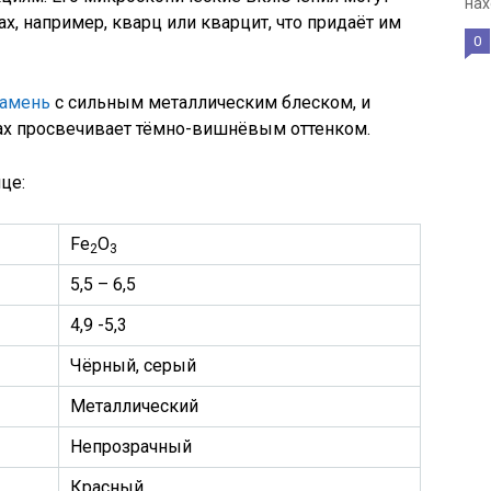
нах
х, например, кварц или кварцит, что придаёт им
0
камень
с сильным металлическим блеском, и
нах просвечивает тёмно-вишнёвым оттенком.
це:
Fe
O
2
3
5,5 – 6,5
4,9 -5,3
Чёрный, серый
Металлический
Непрозрачный
Красный