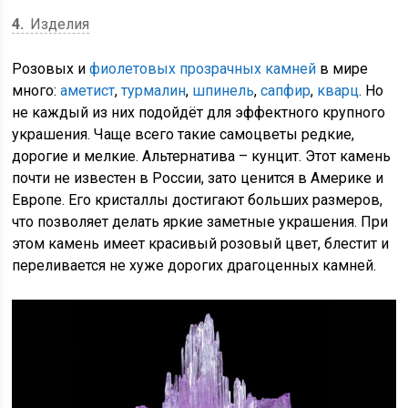
4
Изделия
Розовых и
фиолетовых прозрачных камней
в мире
много:
аметист
,
турмалин
,
шпинель
,
сапфир
,
кварц
. Но
не каждый из них подойдёт для эффектного крупного
украшения. Чаще всего такие самоцветы редкие,
дорогие и мелкие. Альтернатива – кунцит. Этот камень
почти не известен в России, зато ценится в Америке и
Европе. Его кристаллы достигают больших размеров,
что позволяет делать яркие заметные украшения. При
этом камень имеет красивый розовый цвет, блестит и
переливается не хуже дорогих драгоценных камней.