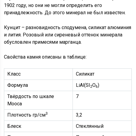
1902 году, но они не могли определить его
принадлежность. До этого минерал не был известен.
Кунцит – разновидность сподумена, силикат алюминия
и лития. Розовый или сиреневый оттенок минерала
обусловлен примесями марганца.
Свойства камня описаны в таблице:
Класс
Силикат
Формула
LiAl(SI
O
)
2
6
Твёрдость по шкале
7
Мооса
3
Плотность гр/см
3,2
Блеск
Стеклянный