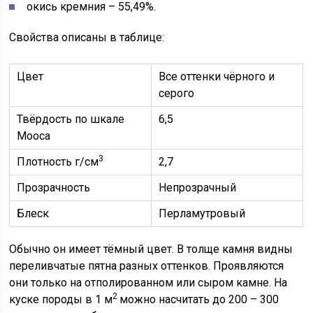
окись кремния – 55,49%.
Свойства описаны в таблице:
Цвет
Все оттенки чёрного и
серого
Твёрдость по шкале
6,5
Мооса
3
Плотность г/см
2,7
Прозрачность
Непрозрачный
Блеск
Перламутровый
Обычно он имеет тёмный цвет. В толще камня видны
переливчатые пятна разных оттенков. Проявляются
они только на отполированном или сыром камне. На
2
куске породы в 1 м
можно насчитать до 200 – 300