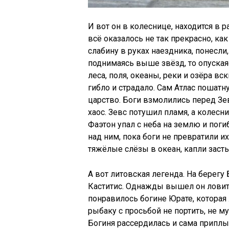
И вот он в колеснице, находится в
всё оказалось не так прекрасно, ка
слабину в руках наездника, понесли, 
поднимаясь выше звёзд, то опуская
леса, поля, океаны, реки и озёра в
гибло и страдало. Сам Атлас пошатн
царство. Боги взмолились перед Зев
хаос. Зевс потушил пламя, а колесн
Фаэтон упал с неба на землю и поги
над ним, пока боги не превратили и
тяжёлые слёзы в океан, капли заст
А вот литовская легенда. На берег
Каститис. Однажды вышел он ловить
понравилось богине Юрате, которая 
рыбаку с просьбой не портить, не м
Богиня рассердилась и сама приплы