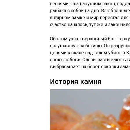
песнями. Она нарушила закон, подд
рыбака с собой на дно. Влюблённые
янтарном замке и мир перестал для 
счастье началось, тут же и закончило
Об этом узнал верховный бог Перку
ослушавшуюся богиню. Он разрушил
цепями к скале над телом убитого К
свою любовь. Слёзы застывают в во
выбрасывает на берег осколки замк
История камня