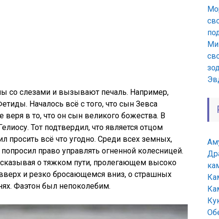
Мо
св
по
Ми
сво
зо
Эв
ны со слезами и вызывают печаль. Например,
етиды. Началось всё с того, что сын Зевса
веря в то, что он сын великого божества. В
Гелиосу. Тот подтвердил, что является отцом
л просить всё что угодно. Среди всех земных,
Ам
 попросил право управлять огненной колесницей.
Др
ассказывая о тяжком пути, пролегающем высоко
ка
вверх и резко бросающемся вниз, о страшных
Ка
нях. Фаэтон был непоколебим.
Ка
Ку
Об