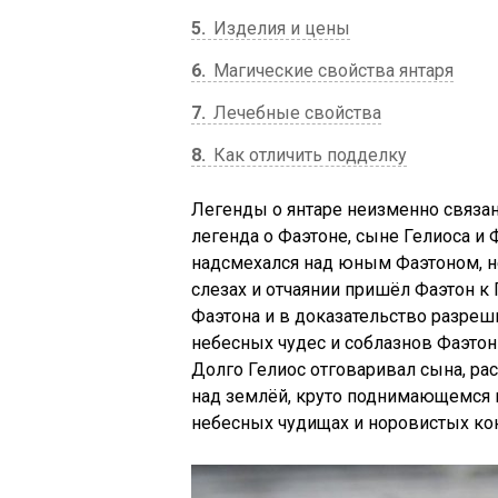
5
Изделия и цены
6
Магические свойства янтаря
7
Лечебные свойства
8
Как отличить подделку
Легенды о янтаре неизменно связа
легенда о Фаэтоне, сыне Гелиоса и Ф
надсмехался над юным Фаэтоном, не 
слезах и отчаянии пришёл Фаэтон к 
Фаэтона и в доказательство разреши
небесных чудес и соблазнов Фаэтон
Долго Гелиос отговаривал сына, р
над землёй, круто поднимающемся 
небесных чудищах и норовистых ко