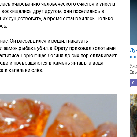
алась очарованию человеческого счастья и унесла
 восхищялись друг другом, они поселились в
них существовать, а время остановилось. Только
сь.
нас. Он рассердился и решил наказать
 замок,рыбака убил, а Юрату приковал золотыми
Лу
аститиса. Горюющая богиня до сих пор оплакивает
св
де и превращаются в камень янтарь, а вода
Уже
а и капельки слёз.
Евы
0