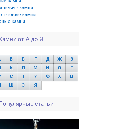
ние камни
реневые камни
олетовые камни
рные камни
Камни от А до Я
А
Б
В
Г
Д
Ж
З
И
К
Л
М
Н
О
П
Р
С
Т
У
Ф
Х
Ц
Ч
Ш
Э
Я
Популярные статьи