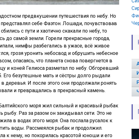
Си
Си
Фи
 радостном предвкушении путешествия по небу. Но
Че
к представлял себе Фаэтон. Лошади, почувствовав
сбились с пути и хаотично скакали по небу, то
сь до самой земли. Горели прекрасные города,
скипали, нимфы разбегались в ужасе, всё живое
улся, грозя уронить небосвод и обрушить небесное
сом, опасаясь, что планета снова повергнется в
ицу и коней Гелиоса разметал по небу. Обгоревший
б. Его безутешные мать и сёстры долго рыдали
х в деревья. И после этого они продолжали ронять
ывали и превращались в прекрасный камень.
у Балтийского моря жил сильный и красивый рыбак
 рыбу. Раз за разом он закидывал сети. Это не
жила в водах этого моря. Она послала русалок к
утить воды. Рассмеялся рыбак и продолжил.
ла к нему, но покорилась красотой юноши и его