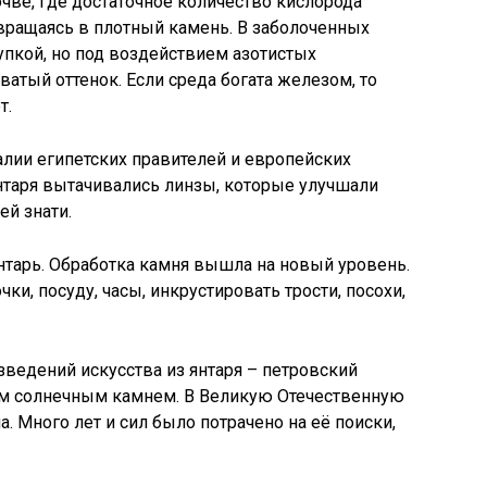
почве, где достаточное количество кислорода
вращаясь в плотный камень. В заболоченных
упкой, но под воздействием азотистых
атый оттенок. Если среда богата железом, то
т.
лии египетских правителей и европейских
нтаря вытачивались линзы, которые улучшали
ей знати.
нтарь. Обработка камня вышла на новый уровень.
чки, посуду, часы, инкрустировать трости, посохи,
ведений искусства из янтаря – петровский
им солнечным камнем. В Великую Отечественную
а. Много лет и сил было потрачено на её поиски,