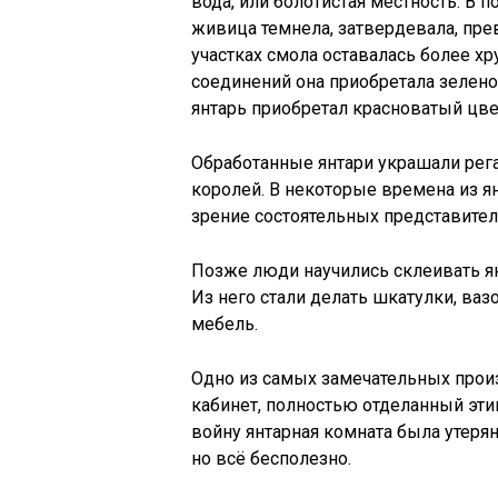
вода, или болотистая местность. В 
живица темнела, затвердевала, пре
участках смола оставалась более хр
соединений она приобретала зеленов
янтарь приобретал красноватый цве
Обработанные янтари украшали рега
королей. В некоторые времена из я
зрение состоятельных представител
Позже люди научились склеивать я
Из него стали делать шкатулки, вазо
мебель.
Одно из самых замечательных произ
кабинет, полностью отделанный эт
войну янтарная комната была утерян
но всё бесполезно.