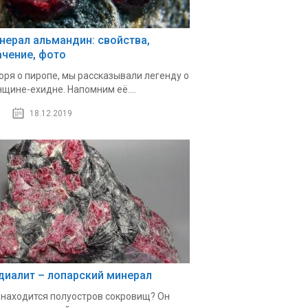
нерал альмандин: свойства,
ачение, фото
оря о пиропе, мы рассказывали легенду о
щине-ехидне. Напомним её....
18.12.2019
диалит – лопарский минерал
 находится полуостров сокровищ? Он