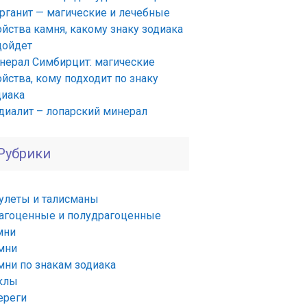
рганит — магические и лечебные
ойства камня, какому знаку зодиака
дойдет
нерал Симбирцит: магические
йства, кому подходит по знаку
диака
диалит – лопарский минерал
Рубрики
улеты и талисманы
агоценные и полудрагоценные
мни
мни
мни по знакам зодиака
клы
ереги