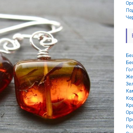
Ор
По
Че
Бе
Бе
Го
Же
Зе
Ка
Ко
Кр
Ор
Пр
Ро