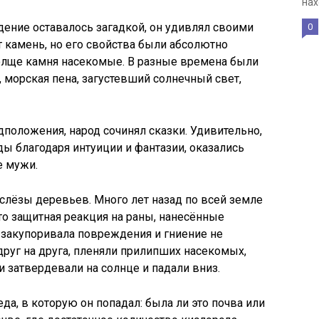
нах
дение оставалось загадкой, он удивлял своими
0
 камень, но его свойства были абсолютно
олще камня насекомые. В разные времена были
, морская пена, загустевший солнечный свет,
дположения, народ сочинял сказки. Удивительно,
ы благодаря интуиции и фантазии, оказались
е мужи.
 слёзы деревьев. Много лет назад по всей земле
то защитная реакция на раны, нанесённые
закупоривала повреждения и гниение не
друг на друга, пленяли прилипших насекомых,
и затвердевали на солнце и падали вниз.
а, в которую он попадал: была ли это почва или