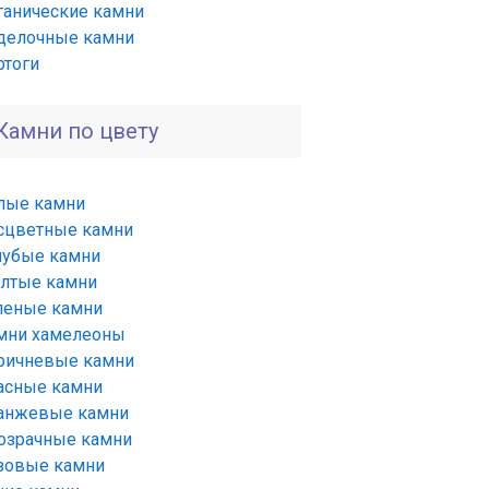
ганические камни
делочные камни
ртоги
Камни по цвету
лые камни
сцветные камни
лубые камни
лтые камни
леные камни
мни хамелеоны
ричневые камни
асные камни
анжевые камни
озрачные камни
зовые камни