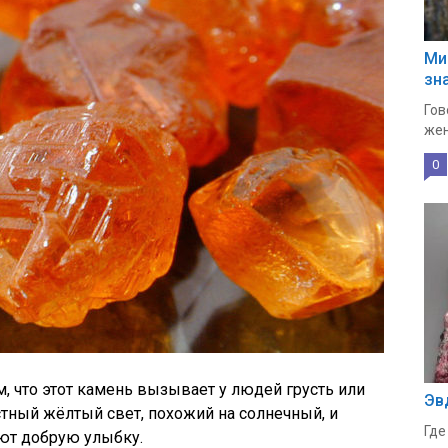
Ми
зн
Гов
жен
0
, что этот камень вызывает у людей грусть или
Эв
стный жёлтый свет, похожий на солнечный, и
Где
ют добрую улыбку.