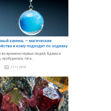
нный камень — магические
ойства и кому подходит по зодиаку
 во времена первых людей, Адама и
, пробудилась тяга...
17.11.2018