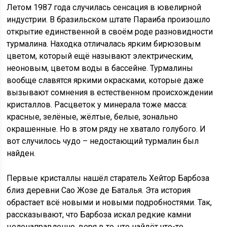
Летом 1987 года случилась сенсация в ювелирной
индустрии. В бразильском штате Параиба произошло
открытие единственной в своём роде разновидности
турмалина. Находка отличалась ярким бирюзовым
цветом, который ещё называют электрическим,
неоновым, цветом воды в бассейне. Турмалины
вообще славятся яркими окрасками, которые даже
вызывают сомнения в естественном происхождении
кристаллов. Расцветок у минерала тоже масса:
красные, зелёные, жёлтые, белые, зонально
окрашенные. Но в этом ряду не хватало голубого. И
вот случилось чудо – недостающий турмалин был
найден.
Первые кристаллы нашёл старатель Хейтор Барбоза
близ деревни Сао Жозе де Баталья. Эта история
обрастает всё новыми и новыми подробностями. Так,
рассказывают, что Барбоза искал редкие камни
целенаправленно, веря в то, что найдёт что-то