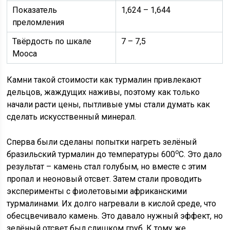
Показатель
1,624 – 1,644
преломления
Твёрдость по шкале
7 – 7,5
Мооса
Камни такой стоимости как турмалин привлекают
дельцов, жаждущих наживы, поэтому как только
начали расти цены, пытливые умы стали думать как
сделать искусственный минерал.
Сперва были сделаны попытки нагреть зелёный
о
бразильский турмалин до температуры 600
С. Это дало
результат – камень стал голубым, но вместе с этим
пропал и неоновый отсвет. Затем стали проводить
эксперименты с фиолетовыми африканскими
турмалинами. Их долго нагревали в кислой среде, что
обесцвечивало камень. Это давало нужный эффект, но
зелёный отсвет был слишком груб. К тому же