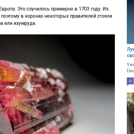
ропу. Это случилось примерно в 1703 году. Их
, поэтому в коронах некоторых правителей стояли
а или изумруда.
Лу
св
Уже
Евы
0