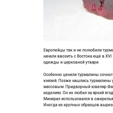
Европейцы так и не полюбили турма
начали ввозить с Востока ещё в XV
одежды и церковной утвари.
Особенно ценили турмалины сочног
князей. Позже нашлись турмалины у 
массовым. Придворный ювелир Фа
изделиях. Он их любил за яркий яго
Минерал использовался в ожерельях,
Иногда из крупных образцов выреза