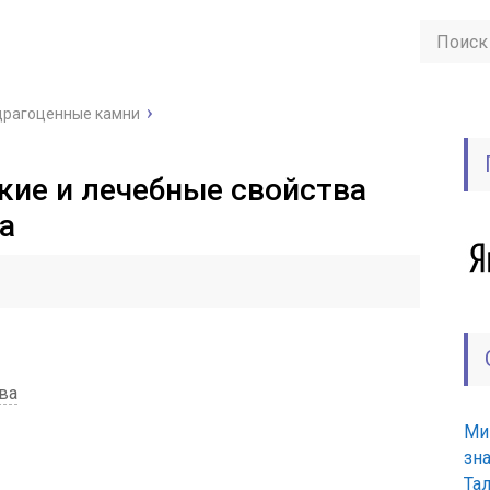
драгоценные камни
кие и лечебные свойства
а
ва
Ми
зн
Та