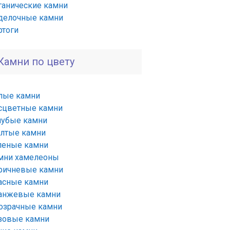
ганические камни
делочные камни
ртоги
Камни по цвету
лые камни
сцветные камни
лубые камни
лтые камни
леные камни
мни хамелеоны
ричневые камни
асные камни
анжевые камни
озрачные камни
зовые камни