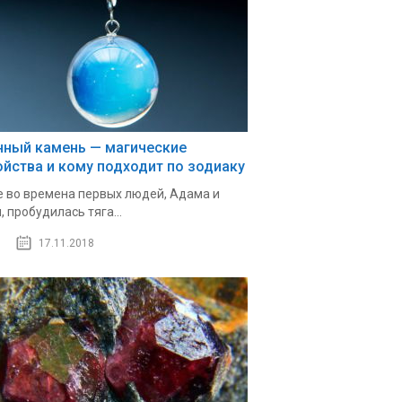
нный камень — магические
ойства и кому подходит по зодиаку
 во времена первых людей, Адама и
, пробудилась тяга...
17.11.2018