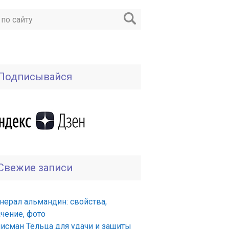
Подписывайся
Свежие записи
нерал альмандин: свойства,
ачение, фото
лисман Тельца для удачи и защиты