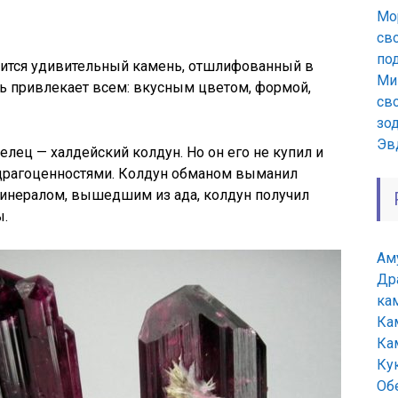
Мо
св
по
ится удивительный камень, отшлифованный в
Ми
ь привлекает всем: вкусным цветом, формой,
сво
зо
Эв
лец — халдейский колдун. Но он его не купил и
с драгоценностями. Колдун обманом выманил
минералом, вышедшим из ада, колдун получил
ы.
Ам
Др
ка
Ка
Ка
Ку
Об