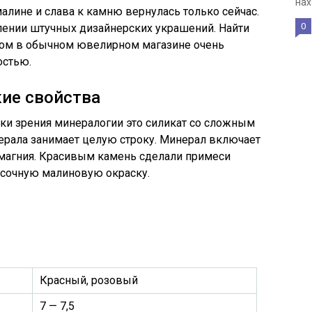
нах
алине и слава к камню вернулась только сейчас.
0
лении штучных дизайнерских украшений. Найти
том в обычном ювелирном магазине очень
остью.
ие свойства
чки зрения минералогии это силикат со сложным
ерала занимает целую строку. Минерал включает
 магния. Красивым камень сделали примеси
 сочную малиновую окраску.
Красный, розовый
7 — 7,5