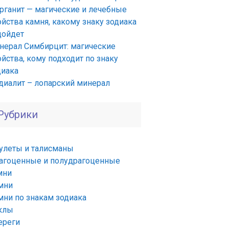
рганит — магические и лечебные
ойства камня, какому знаку зодиака
дойдет
нерал Симбирцит: магические
йства, кому подходит по знаку
диака
диалит – лопарский минерал
Рубрики
улеты и талисманы
агоценные и полудрагоценные
мни
мни
мни по знакам зодиака
клы
ереги