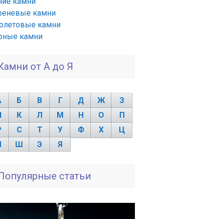
ние камни
реневые камни
олетовые камни
рные камни
Камни от А до Я
А
Б
В
Г
Д
Ж
З
И
К
Л
М
Н
О
П
Р
С
Т
У
Ф
Х
Ц
Ч
Ш
Э
Я
Популярные статьи