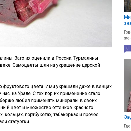
Ми
зн
Гов
жен
0
лины. Зато их оценили в России. Турмалины
I веке. Самоцветы шли на украшение царской
о фруктового цвета. Ими украшали даже в венцах
нас, на Урале. С тех пор их применение стало
берже любил применять минералы в своих
дный цвет и множество оттенков красного.
 кольцах, портбукетах, табакерках и прочее.
Эв
ли статуэтки.
Где