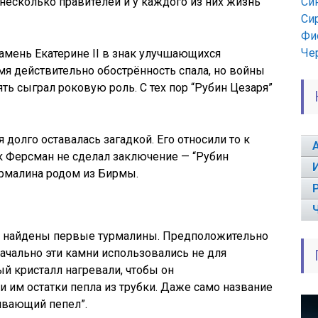
есколько правителей и у каждого из них жизнь
Си
Си
Фи
Че
амень Екатерине II в знак улучшающихся
я действительно обострённость спала, но войны
ть сыграл роковую роль. С тех пор “Рубин Цезаря”
долго оставалась загадкой. Его относили то к
ик Ферсман не сделал заключение — “Рубин
урмалина родом из Бирмы.
ли найдены первые турмалины. Предположительно
ачально эти камни использовались не для
й кристалл нагревали, чтобы он
и им остатки пепла из трубки. Даже само название
гивающий пепел”.