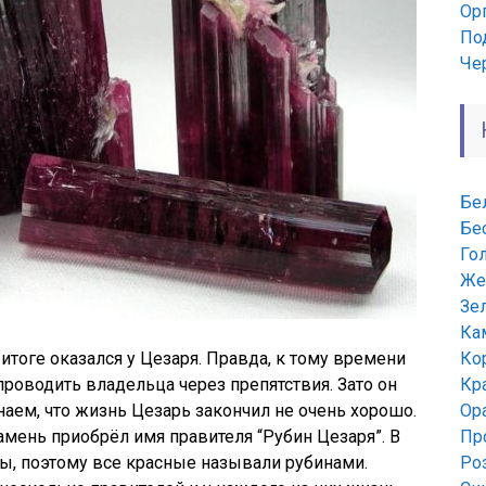
Ор
По
Че
Бе
Бе
Го
Же
Зе
Ка
 итоге оказался у Цезаря. Правда, к тому времени
Ко
проводить владельца через препятствия. Зато он
Кр
наем, что жизнь Цезарь закончил не очень хорошо.
Ор
амень приобрёл имя правителя “Рубин Цезаря”. В
Пр
ы, поэтому все красные называли рубинами.
Ро