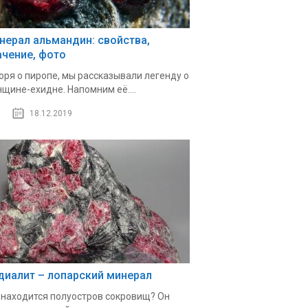
нерал альмандин: свойства,
ачение, фото
оря о пиропе, мы рассказывали легенду о
щине-ехидне. Напомним её....
18.12.2019
диалит – лопарский минерал
 находится полуостров сокровищ? Он