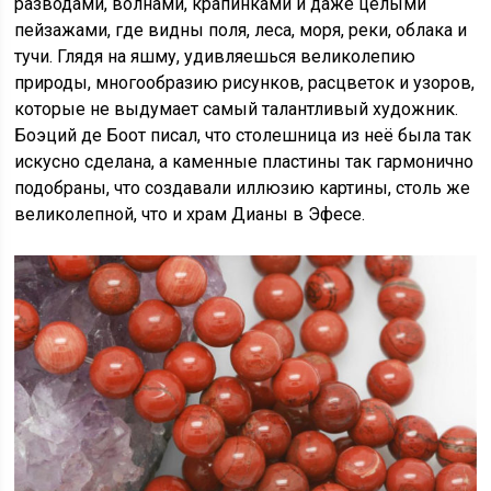
разводами, волнами, крапинками и даже целыми
пейзажами, где видны поля, леса, моря, реки, облака и
тучи. Глядя на яшму, удивляешься великолепию
природы, многообразию рисунков, расцветок и узоров,
которые не выдумает самый талантливый художник.
Боэций де Боот писал, что столешница из неё была так
искусно сделана, а каменные пластины так гармонично
подобраны, что создавали иллюзию картины, столь же
великолепной, что и храм Дианы в Эфесе.